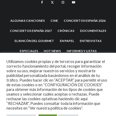
ALGUNAS CANCIONES
CINE
CONCIERTOS ESPAÑA 2026
CONCIERTOS ESPAÑA 2027
CRÓNICAS
DOCUMENTALES
EL RINCÓN DEL GOURMET
EN PAPEL
ENTREVISTAS
ESPECIALES
HOT NEWS
INFORMES Y LISTAS
LA TRASTIENDA
MIS DISCOS Y YO
NOTICIAS
OPINIÓN
Utilizamos cookies propias y de terceros para garantizar el
correcto funcionamiento del portal, recoger información
sobre su uso, mejorar nuestros servicios y mostrarte
REVIEWS
TEATRO
TU DISCO ME SUENA
publicidad personalizada basándonos en el análisis de tu
tráfico. Puedes hacer clic en “ACEPTAR” para permitir el uso
de estas cookies o en “CONFIGURACIÓN DE COOKIES”
para obtener más información de los tipos de cookies que
usamos y seleccionar cuáles aceptas o rechazas. Puede
rechazar las cookies optativas haciendo clic aquí
“RECHAZAR”. Puedes consultar toda la información que
necesites en
“Ver nuestra política de cookies”.