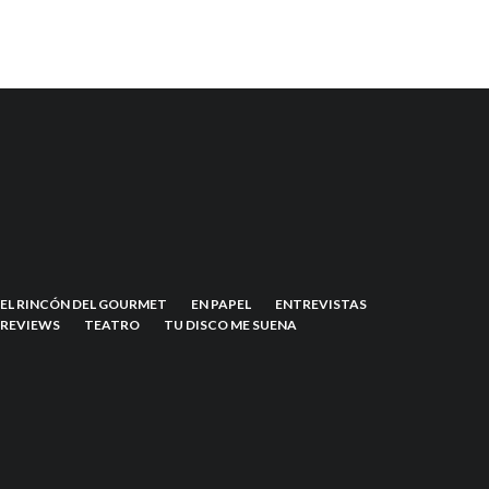
EL RINCÓN DEL GOURMET
EN PAPEL
ENTREVISTAS
REVIEWS
TEATRO
TU DISCO ME SUENA