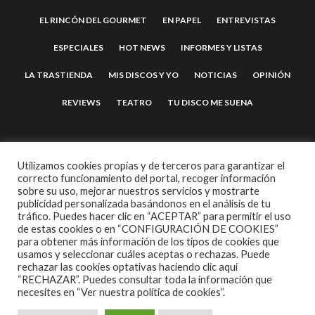
EL RINCÓN DEL GOURMET
EN PAPEL
ENTREVISTAS
ESPECIALES
HOT NEWS
INFORMES Y LISTAS
LA TRASTIENDA
MIS DISCOS Y YO
NOTICIAS
OPINIÓN
REVIEWS
TEATRO
TU DISCO ME SUENA
Utilizamos cookies propias y de terceros para garantizar el
correcto funcionamiento del portal, recoger información
sobre su uso, mejorar nuestros servicios y mostrarte
publicidad personalizada basándonos en el análisis de tu
tráfico. Puedes hacer clic en “ACEPTAR” para permitir el uso
de estas cookies o en “CONFIGURACIÓN DE COOKIES”
2007 COPYRIGHT -
CODETIPI
THEME
para obtener más información de los tipos de cookies que
usamos y seleccionar cuáles aceptas o rechazas. Puede
rechazar las cookies optativas haciendo clic aquí
“RECHAZAR”. Puedes consultar toda la información que
necesites en
“Ver nuestra política de cookies”.