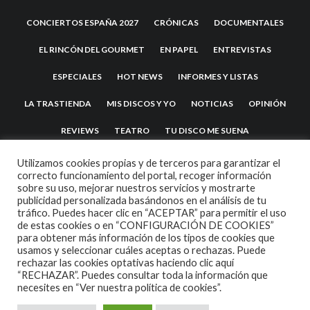
CONCIERTOS ESPAÑA 2027
CRÓNICAS
DOCUMENTALES
EL RINCÓN DEL GOURMET
EN PAPEL
ENTREVISTAS
ESPECIALES
HOT NEWS
INFORMES Y LISTAS
LA TRASTIENDA
MIS DISCOS Y YO
NOTICIAS
OPINIÓN
REVIEWS
TEATRO
TU DISCO ME SUENA
Utilizamos cookies propias y de terceros para garantizar el
correcto funcionamiento del portal, recoger información
sobre su uso, mejorar nuestros servicios y mostrarte
publicidad personalizada basándonos en el análisis de tu
tráfico. Puedes hacer clic en “ACEPTAR” para permitir el uso
de estas cookies o en “CONFIGURACIÓN DE COOKIES”
para obtener más información de los tipos de cookies que
usamos y seleccionar cuáles aceptas o rechazas. Puede
2007 COPYRIGHT -
CODETIPI
THEME
rechazar las cookies optativas haciendo clic aquí
“RECHAZAR”. Puedes consultar toda la información que
necesites en
“Ver nuestra política de cookies”.