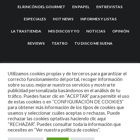
EL RINCÓN DEL GOURMET
EN PAPEL
ENTREVISTAS
ESPECIALES
HOT NEWS
INFORMES Y LISTAS
LA TRASTIENDA
MIS DISCOS Y YO
NOTICIAS
OPINIÓN
REVIEWS
TEATRO
TU DISCO ME SUENA
Utilizamos cookies propias y de terceros para garantizar el
correcto funcionamiento del portal, recoger información
sobre su uso, mejorar nuestros servicios y mostrarte
publicidad personalizada basándonos en el análisis de tu
tráfico. Puedes hacer clic en “ACEPTAR” para permitir el uso
2007 COPYRIGHT -
CODETIPI
THEME
de estas cookies o en “CONFIGURACIÓN DE COOKIES”
para obtener más información de los tipos de cookies que
usamos y seleccionar cuáles aceptas o rechazas. Puede
rechazar las cookies optativas haciendo clic aquí
“RECHAZAR”. Puedes consultar toda la información que
necesites en
“Ver nuestra política de cookies”.