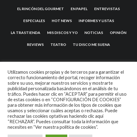
EL RINCÓN DEL GOURMET
EN PAPEL
ENTREVISTAS
ESPECIALES
HOT NEWS
INFORMES Y LISTAS
LA TRASTIENDA
MIS DISCOS Y YO
NOTICIAS
OPINIÓN
REVIEWS
TEATRO
TU DISCO ME SUENA
Utilizamos cookies propias y de terceros para garantizar el
correcto funcionamiento del portal, recoger información
sobre su uso, mejorar nuestros servicios y mostrarte
publicidad personalizada basándonos en el análisis de tu
tráfico. Puedes hacer clic en “ACEPTAR” para permitir el uso
de estas cookies o en “CONFIGURACIÓN DE COOKIES”
2007 COPYRIGHT -
CODETIPI
THEME
para obtener más información de los tipos de cookies que
usamos y seleccionar cuáles aceptas o rechazas. Puede
rechazar las cookies optativas haciendo clic aquí
“RECHAZAR”. Puedes consultar toda la información que
necesites en
“Ver nuestra política de cookies”.