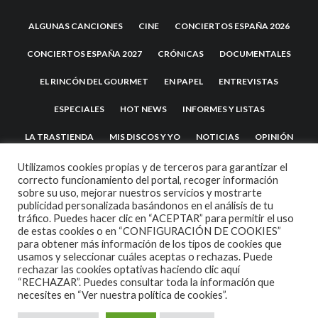
ALGUNAS CANCIONES
CINE
CONCIERTOS ESPAÑA 2026
CONCIERTOS ESPAÑA 2027
CRÓNICAS
DOCUMENTALES
EL RINCÓN DEL GOURMET
EN PAPEL
ENTREVISTAS
ESPECIALES
HOT NEWS
INFORMES Y LISTAS
LA TRASTIENDA
MIS DISCOS Y YO
NOTICIAS
OPINIÓN
REVIEWS
TEATRO
TU DISCO ME SUENA
Utilizamos cookies propias y de terceros para garantizar el
correcto funcionamiento del portal, recoger información
sobre su uso, mejorar nuestros servicios y mostrarte
publicidad personalizada basándonos en el análisis de tu
tráfico. Puedes hacer clic en “ACEPTAR” para permitir el uso
de estas cookies o en “CONFIGURACIÓN DE COOKIES”
para obtener más información de los tipos de cookies que
usamos y seleccionar cuáles aceptas o rechazas. Puede
rechazar las cookies optativas haciendo clic aquí
“RECHAZAR”. Puedes consultar toda la información que
2007 COPYRIGHT -
CODETIPI
THEME
necesites en
“Ver nuestra política de cookies”.