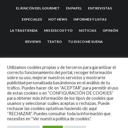
EL RINCÓN DEL GOURMET
EN PAPEL
ENTREVISTAS
ESPECIALES
HOT NEWS
INFORMES Y LISTAS
LA TRASTIENDA
MIS DISCOS Y YO
NOTICIAS
OPINIÓN
REVIEWS
TEATRO
TU DISCO ME SUENA
Utilizamos cookies propias y de terceros para garantizar el
correcto funcionamiento del portal, recoger información
sobre su uso, mejorar nuestros servicios y mostrarte
publicidad personalizada basándonos en el análisis de tu
tráfico. Puedes hacer clic en “ACEPTAR” para permitir el uso
de estas cookies o en “CONFIGURACIÓN DE COOKIES”
2007 COPYRIGHT -
CODETIPI
THEME
para obtener más información de los tipos de cookies que
usamos y seleccionar cuáles aceptas o rechazas. Puede
rechazar las cookies optativas haciendo clic aquí
“RECHAZAR”. Puedes consultar toda la información que
necesites en
“Ver nuestra política de cookies”.