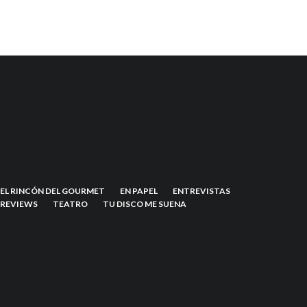
EL RINCÓN DEL GOURMET
EN PAPEL
ENTREVISTAS
REVIEWS
TEATRO
TU DISCO ME SUENA