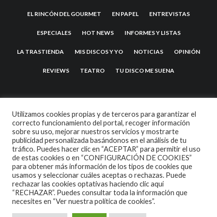
EL RINCÓN DEL GOURMET
EN PAPEL
ENTREVISTAS
ESPECIALES
HOT NEWS
INFORMES Y LISTAS
LA TRASTIENDA
MIS DISCOS Y YO
NOTICIAS
OPINIÓN
REVIEWS
TEATRO
TU DISCO ME SUENA
Utilizamos cookies propias y de terceros para garantizar el
correcto funcionamiento del portal, recoger información
sobre su uso, mejorar nuestros servicios y mostrarte
publicidad personalizada basándonos en el análisis de tu
tráfico. Puedes hacer clic en “ACEPTAR” para permitir el uso
de estas cookies o en “CONFIGURACIÓN DE COOKIES”
2007 COPYRIGHT -
CODETIPI
THEME
para obtener más información de los tipos de cookies que
usamos y seleccionar cuáles aceptas o rechazas. Puede
rechazar las cookies optativas haciendo clic aquí
“RECHAZAR”. Puedes consultar toda la información que
necesites en
“Ver nuestra política de cookies”.