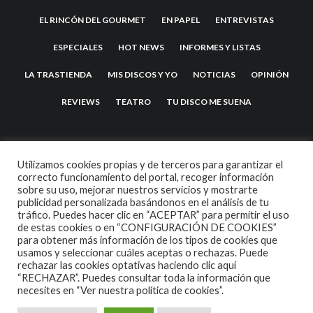
EL RINCÓN DEL GOURMET
EN PAPEL
ENTREVISTAS
ESPECIALES
HOT NEWS
INFORMES Y LISTAS
LA TRASTIENDA
MIS DISCOS Y YO
NOTICIAS
OPINIÓN
REVIEWS
TEATRO
TU DISCO ME SUENA
Utilizamos cookies propias y de terceros para garantizar el
correcto funcionamiento del portal, recoger información
sobre su uso, mejorar nuestros servicios y mostrarte
publicidad personalizada basándonos en el análisis de tu
tráfico. Puedes hacer clic en “ACEPTAR” para permitir el uso
de estas cookies o en “CONFIGURACIÓN DE COOKIES”
2007 COPYRIGHT -
CODETIPI
THEME
para obtener más información de los tipos de cookies que
usamos y seleccionar cuáles aceptas o rechazas. Puede
rechazar las cookies optativas haciendo clic aquí
“RECHAZAR”. Puedes consultar toda la información que
necesites en
“Ver nuestra política de cookies”.