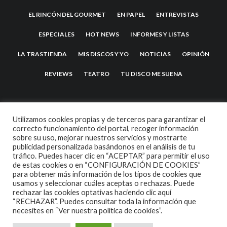
EL RINCÓN DEL GOURMET
EN PAPEL
ENTREVISTAS
ESPECIALES
HOT NEWS
INFORMES Y LISTAS
LA TRASTIENDA
MIS DISCOS Y YO
NOTICIAS
OPINIÓN
REVIEWS
TEATRO
TU DISCO ME SUENA
Utilizamos cookies propias y de terceros para garantizar el
correcto funcionamiento del portal, recoger información
sobre su uso, mejorar nuestros servicios y mostrarte
publicidad personalizada basándonos en el análisis de tu
tráfico. Puedes hacer clic en “ACEPTAR” para permitir el uso
de estas cookies o en “CONFIGURACIÓN DE COOKIES”
2007 COPYRIGHT -
CODETIPI
THEME
para obtener más información de los tipos de cookies que
usamos y seleccionar cuáles aceptas o rechazas. Puede
rechazar las cookies optativas haciendo clic aquí
“RECHAZAR”. Puedes consultar toda la información que
necesites en
“Ver nuestra política de cookies”.