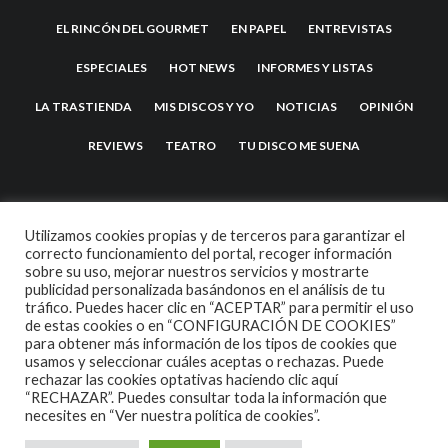
EL RINCÓN DEL GOURMET
EN PAPEL
ENTREVISTAS
ESPECIALES
HOT NEWS
INFORMES Y LISTAS
LA TRASTIENDA
MIS DISCOS Y YO
NOTICIAS
OPINIÓN
REVIEWS
TEATRO
TU DISCO ME SUENA
Utilizamos cookies propias y de terceros para garantizar el
correcto funcionamiento del portal, recoger información
sobre su uso, mejorar nuestros servicios y mostrarte
publicidad personalizada basándonos en el análisis de tu
tráfico. Puedes hacer clic en “ACEPTAR” para permitir el uso
de estas cookies o en “CONFIGURACIÓN DE COOKIES”
2007 COPYRIGHT -
CODETIPI
THEME
para obtener más información de los tipos de cookies que
usamos y seleccionar cuáles aceptas o rechazas. Puede
rechazar las cookies optativas haciendo clic aquí
“RECHAZAR”. Puedes consultar toda la información que
necesites en
“Ver nuestra política de cookies”.