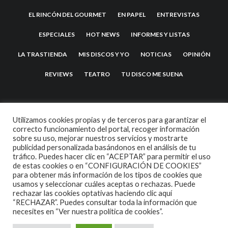
EL RINCÓN DEL GOURMET
EN PAPEL
ENTREVISTAS
ESPECIALES
HOT NEWS
INFORMES Y LISTAS
LA TRASTIENDA
MIS DISCOS Y YO
NOTICIAS
OPINIÓN
REVIEWS
TEATRO
TU DISCO ME SUENA
Utilizamos cookies propias y de terceros para garantizar el
correcto funcionamiento del portal, recoger información
sobre su uso, mejorar nuestros servicios y mostrarte
publicidad personalizada basándonos en el análisis de tu
tráfico. Puedes hacer clic en “ACEPTAR” para permitir el uso
de estas cookies o en “CONFIGURACIÓN DE COOKIES”
2007 COPYRIGHT -
CODETIPI
THEME
para obtener más información de los tipos de cookies que
usamos y seleccionar cuáles aceptas o rechazas. Puede
rechazar las cookies optativas haciendo clic aquí
“RECHAZAR”. Puedes consultar toda la información que
necesites en
“Ver nuestra política de cookies”.