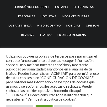
EL RINCÓN DEL GOURMET
EN PAPEL
ENTREVISTAS
ESPECIALES
HOT NEWS
INFORMES Y LISTAS
LA TRASTIENDA
MIS DISCOS Y YO
NOTICIAS
OPINIÓN
REVIEWS
TEATRO
TU DISCO ME SUENA
Utilizamos cookies propias y de terceros para garantizar el
correcto funcionamiento del portal, recoger información
sobre su uso, mejorar nuestros servicios y mostrarte
publicidad personalizada basándonos en el análisis de tu
tráfico. Puedes hacer clic en “ACEPTAR” para permitir el uso
de estas cookies o en “CONFIGURACIÓN DE COOKIES”
2007 COPYRIGHT -
CODETIPI
THEME
para obtener más información de los tipos de cookies que
usamos y seleccionar cuáles aceptas o rechazas. Puede
rechazar las cookies optativas haciendo clic aquí
“RECHAZAR”. Puedes consultar toda la información que
necesites en
“Ver nuestra política de cookies”.