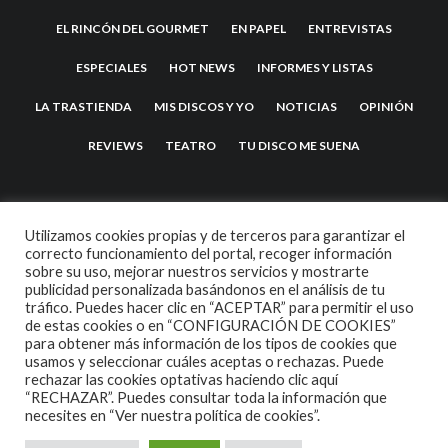
EL RINCÓN DEL GOURMET
EN PAPEL
ENTREVISTAS
ESPECIALES
HOT NEWS
INFORMES Y LISTAS
LA TRASTIENDA
MIS DISCOS Y YO
NOTICIAS
OPINIÓN
REVIEWS
TEATRO
TU DISCO ME SUENA
Utilizamos cookies propias y de terceros para garantizar el
correcto funcionamiento del portal, recoger información
sobre su uso, mejorar nuestros servicios y mostrarte
publicidad personalizada basándonos en el análisis de tu
tráfico. Puedes hacer clic en “ACEPTAR” para permitir el uso
de estas cookies o en “CONFIGURACIÓN DE COOKIES”
2007 COPYRIGHT -
CODETIPI
THEME
para obtener más información de los tipos de cookies que
usamos y seleccionar cuáles aceptas o rechazas. Puede
rechazar las cookies optativas haciendo clic aquí
“RECHAZAR”. Puedes consultar toda la información que
necesites en
“Ver nuestra política de cookies”.