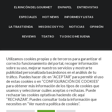
EL RINCÓN DEL GOURMET
EN PAPEL
ENTREVISTAS
ESPECIALES
HOT NEWS
INFORMES Y LISTAS
LA TRASTIENDA
MIS DISCOS Y YO
NOTICIAS
OPINIÓN
REVIEWS
TEATRO
TU DISCO ME SUENA
Utilizamos cookies propias y de terceros para garantizar el
correcto funcionamiento del portal, recoger información
sobre su uso, mejorar nuestros servicios y mostrarte
publicidad personalizada basándonos en el análisis de tu
tráfico. Puedes hacer clic en “ACEPTAR” para permitir el uso
de estas cookies o en “CONFIGURACIÓN DE COOKIES”
2007 COPYRIGHT -
CODETIPI
THEME
para obtener más información de los tipos de cookies que
usamos y seleccionar cuáles aceptas o rechazas. Puede
rechazar las cookies optativas haciendo clic aquí
“RECHAZAR”. Puedes consultar toda la información que
necesites en
“Ver nuestra política de cookies”.