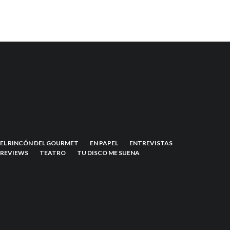
EL RINCÓN DEL GOURMET
EN PAPEL
ENTREVISTAS
REVIEWS
TEATRO
TU DISCO ME SUENA