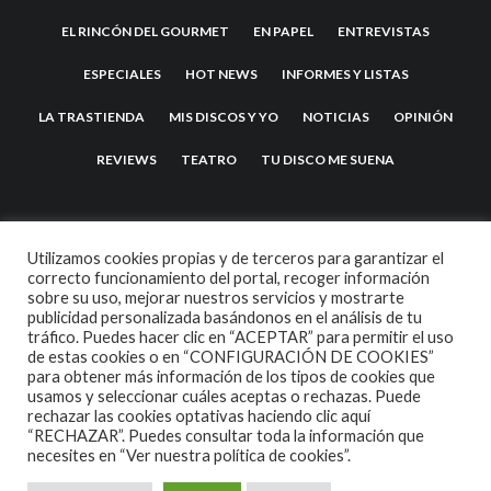
EL RINCÓN DEL GOURMET
EN PAPEL
ENTREVISTAS
ESPECIALES
HOT NEWS
INFORMES Y LISTAS
LA TRASTIENDA
MIS DISCOS Y YO
NOTICIAS
OPINIÓN
REVIEWS
TEATRO
TU DISCO ME SUENA
Utilizamos cookies propias y de terceros para garantizar el
correcto funcionamiento del portal, recoger información
sobre su uso, mejorar nuestros servicios y mostrarte
publicidad personalizada basándonos en el análisis de tu
tráfico. Puedes hacer clic en “ACEPTAR” para permitir el uso
de estas cookies o en “CONFIGURACIÓN DE COOKIES”
2007 COPYRIGHT -
CODETIPI
THEME
para obtener más información de los tipos de cookies que
usamos y seleccionar cuáles aceptas o rechazas. Puede
rechazar las cookies optativas haciendo clic aquí
“RECHAZAR”. Puedes consultar toda la información que
necesites en
“Ver nuestra política de cookies”.