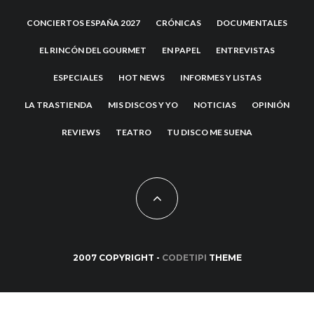
CONCIERTOS ESPAÑA 2027
CRÓNICAS
DOCUMENTALES
EL RINCÓN DEL GOURMET
EN PAPEL
ENTREVISTAS
ESPECIALES
HOT NEWS
INFORMES Y LISTAS
LA TRASTIENDA
MIS DISCOS Y YO
NOTICIAS
OPINIÓN
REVIEWS
TEATRO
TU DISCO ME SUENA
2007 COPYRIGHT -
CODETIPI
THEME