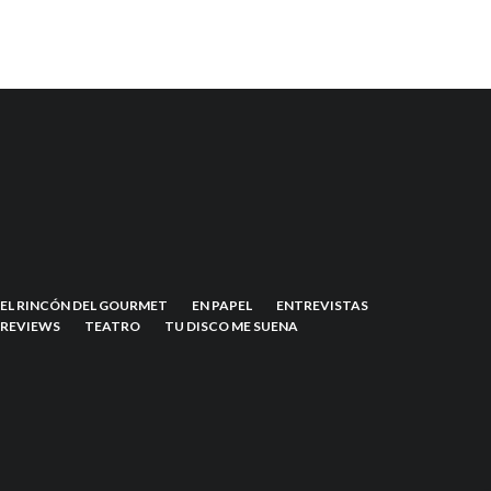
EL RINCÓN DEL GOURMET
EN PAPEL
ENTREVISTAS
REVIEWS
TEATRO
TU DISCO ME SUENA