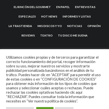
EL RINCÓN DEL GOURMET
EN PAPEL
ENTREVISTAS
ESPECIALES
HOT NEWS
INFORMES Y LISTAS
LA TRASTIENDA
MIS DISCOS Y YO
NOTICIAS
OPINIÓN
REVIEWS
TEATRO
TU DISCO ME SUENA
Utilizamos cookies propias y de terceros para garantizar el
correcto funcionamiento del portal, recoger información
sobre su uso, mejorar nuestros servicios y mostrarte
publicidad personalizada basándonos en el análisis de tu
tráfico. Puedes hacer clic en “ACEPTAR” para permitir el uso
de estas cookies o en “CONFIGURACIÓN DE COOKIES”
2007 COPYRIGHT -
CODETIPI
THEME
para obtener más información de los tipos de cookies que
usamos y seleccionar cuáles aceptas o rechazas. Puede
rechazar las cookies optativas haciendo clic aquí
“RECHAZAR”. Puedes consultar toda la información que
necesites en
“Ver nuestra política de cookies”.