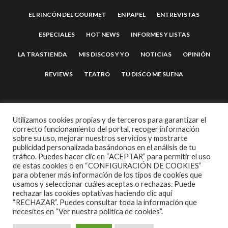
EL RINCÓN DEL GOURMET
EN PAPEL
ENTREVISTAS
ESPECIALES
HOT NEWS
INFORMES Y LISTAS
LA TRASTIENDA
MIS DISCOS Y YO
NOTICIAS
OPINIÓN
REVIEWS
TEATRO
TU DISCO ME SUENA
Utilizamos cookies propias y de terceros para garantizar el
correcto funcionamiento del portal, recoger información
sobre su uso, mejorar nuestros servicios y mostrarte
publicidad personalizada basándonos en el análisis de tu
tráfico. Puedes hacer clic en “ACEPTAR” para permitir el uso
de estas cookies o en “CONFIGURACIÓN DE COOKIES”
2007 COPYRIGHT -
CODETIPI
THEME
para obtener más información de los tipos de cookies que
usamos y seleccionar cuáles aceptas o rechazas. Puede
rechazar las cookies optativas haciendo clic aquí
“RECHAZAR”. Puedes consultar toda la información que
necesites en
“Ver nuestra política de cookies”.