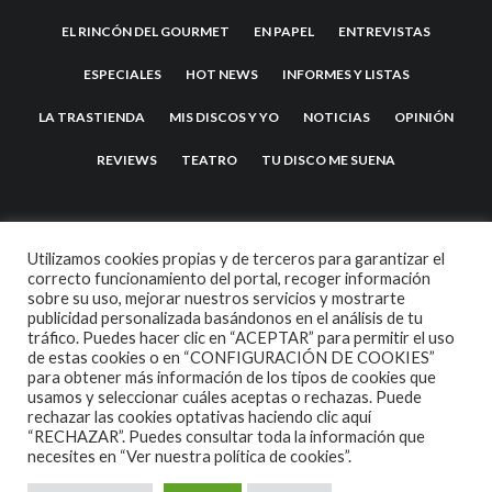
EL RINCÓN DEL GOURMET
EN PAPEL
ENTREVISTAS
ESPECIALES
HOT NEWS
INFORMES Y LISTAS
LA TRASTIENDA
MIS DISCOS Y YO
NOTICIAS
OPINIÓN
REVIEWS
TEATRO
TU DISCO ME SUENA
Utilizamos cookies propias y de terceros para garantizar el
correcto funcionamiento del portal, recoger información
sobre su uso, mejorar nuestros servicios y mostrarte
publicidad personalizada basándonos en el análisis de tu
tráfico. Puedes hacer clic en “ACEPTAR” para permitir el uso
de estas cookies o en “CONFIGURACIÓN DE COOKIES”
2007 COPYRIGHT -
CODETIPI
THEME
para obtener más información de los tipos de cookies que
usamos y seleccionar cuáles aceptas o rechazas. Puede
rechazar las cookies optativas haciendo clic aquí
“RECHAZAR”. Puedes consultar toda la información que
necesites en
“Ver nuestra política de cookies”.