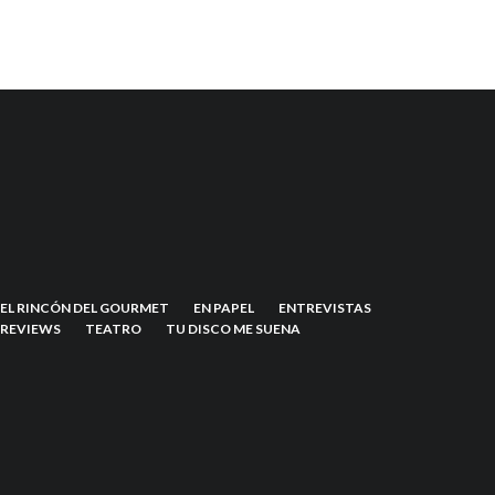
EL RINCÓN DEL GOURMET
EN PAPEL
ENTREVISTAS
REVIEWS
TEATRO
TU DISCO ME SUENA