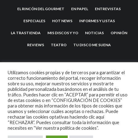
EL RINCÓN DEL GOURMET
EN PAPEL
ENTREVISTAS
ESPECIALES
HOT NEWS
INFORMES Y LISTAS
LA TRASTIENDA
MIS DISCOS Y YO
NOTICIAS
OPINIÓN
REVIEWS
TEATRO
TU DISCO ME SUENA
Utilizamos cookies propias y de terceros para garantizar el
correcto funcionamiento del portal, recoger información
sobre su uso, mejorar nuestros servicios y mostrarte
publicidad personalizada basándonos en el análisis de tu
tráfico. Puedes hacer clic en “ACEPTAR” para permitir el uso
de estas cookies o en “CONFIGURACIÓN DE COOKIES”
2007 COPYRIGHT -
CODETIPI
THEME
para obtener más información de los tipos de cookies que
usamos y seleccionar cuáles aceptas o rechazas. Puede
rechazar las cookies optativas haciendo clic aquí
“RECHAZAR”. Puedes consultar toda la información que
necesites en
“Ver nuestra política de cookies”.