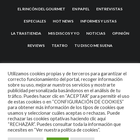
EL RINCÓN DEL GOURMET
EN PAPEL
ENTREVISTAS
ESPECIALES
HOT NEWS
INFORMES Y LISTAS
LA TRASTIENDA
MIS DISCOS Y YO
NOTICIAS
OPINIÓN
REVIEWS
TEATRO
TU DISCO ME SUENA
Utilizamos cookies propias y de terceros para garantizar el
correcto funcionamiento del portal, recoger información
sobre su uso, mejorar nuestros servicios y mostrarte
publicidad personalizada basándonos en el análisis de tu
tráfico. Puedes hacer clic en “ACEPTAR” para permitir el uso
de estas cookies o en “CONFIGURACIÓN DE COOKIES”
2007 COPYRIGHT -
CODETIPI
THEME
para obtener más información de los tipos de cookies que
usamos y seleccionar cuáles aceptas o rechazas. Puede
rechazar las cookies optativas haciendo clic aquí
“RECHAZAR”. Puedes consultar toda la información que
necesites en
“Ver nuestra política de cookies”.