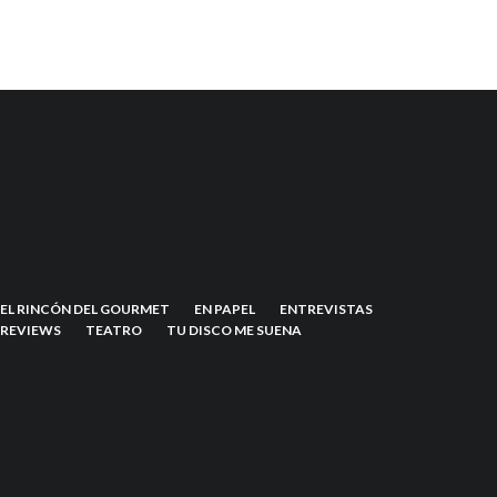
EL RINCÓN DEL GOURMET
EN PAPEL
ENTREVISTAS
REVIEWS
TEATRO
TU DISCO ME SUENA