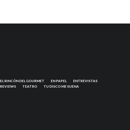
EL RINCÓN DEL GOURMET
EN PAPEL
ENTREVISTAS
REVIEWS
TEATRO
TU DISCO ME SUENA