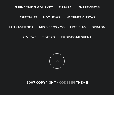
EL RINCÓN DEL GOURMET
EN PAPEL
ENTREVISTAS
ESPECIALES
HOT NEWS
INFORMES Y LISTAS
LA TRASTIENDA
MIS DISCOS Y YO
NOTICIAS
OPINIÓN
REVIEWS
TEATRO
TU DISCO ME SUENA
2007 COPYRIGHT -
CODETIPI
THEME