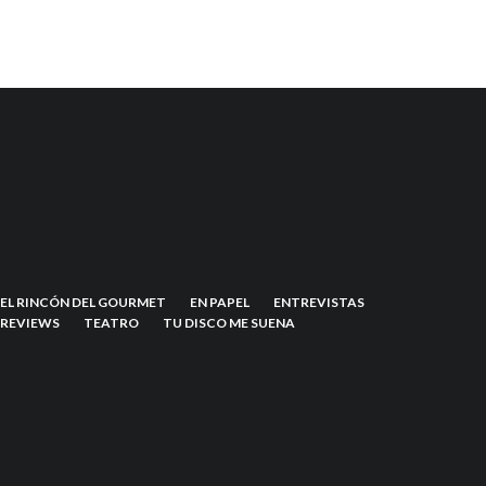
EL RINCÓN DEL GOURMET
EN PAPEL
ENTREVISTAS
REVIEWS
TEATRO
TU DISCO ME SUENA