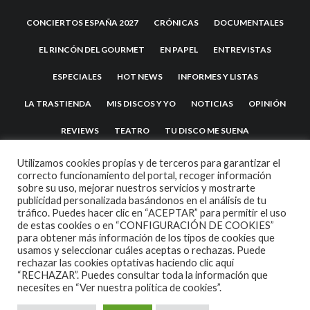
CONCIERTOS ESPAÑA 2027
CRÓNICAS
DOCUMENTALES
EL RINCÓN DEL GOURMET
EN PAPEL
ENTREVISTAS
ESPECIALES
HOT NEWS
INFORMES Y LISTAS
LA TRASTIENDA
MIS DISCOS Y YO
NOTICIAS
OPINIÓN
REVIEWS
TEATRO
TU DISCO ME SUENA
Utilizamos cookies propias y de terceros para garantizar el
correcto funcionamiento del portal, recoger información
sobre su uso, mejorar nuestros servicios y mostrarte
publicidad personalizada basándonos en el análisis de tu
tráfico. Puedes hacer clic en “ACEPTAR” para permitir el uso
de estas cookies o en “CONFIGURACIÓN DE COOKIES”
para obtener más información de los tipos de cookies que
usamos y seleccionar cuáles aceptas o rechazas. Puede
2007 COPYRIGHT -
CODETIPI
THEME
rechazar las cookies optativas haciendo clic aquí
“RECHAZAR”. Puedes consultar toda la información que
necesites en
“Ver nuestra política de cookies”.