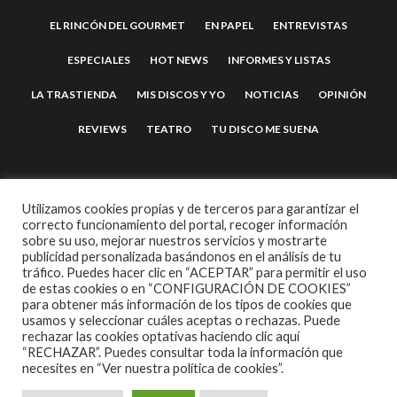
EL RINCÓN DEL GOURMET
EN PAPEL
ENTREVISTAS
ESPECIALES
HOT NEWS
INFORMES Y LISTAS
LA TRASTIENDA
MIS DISCOS Y YO
NOTICIAS
OPINIÓN
REVIEWS
TEATRO
TU DISCO ME SUENA
Utilizamos cookies propias y de terceros para garantizar el
correcto funcionamiento del portal, recoger información
sobre su uso, mejorar nuestros servicios y mostrarte
publicidad personalizada basándonos en el análisis de tu
tráfico. Puedes hacer clic en “ACEPTAR” para permitir el uso
de estas cookies o en “CONFIGURACIÓN DE COOKIES”
2007 COPYRIGHT -
CODETIPI
THEME
para obtener más información de los tipos de cookies que
usamos y seleccionar cuáles aceptas o rechazas. Puede
rechazar las cookies optativas haciendo clic aquí
“RECHAZAR”. Puedes consultar toda la información que
necesites en
“Ver nuestra política de cookies”.