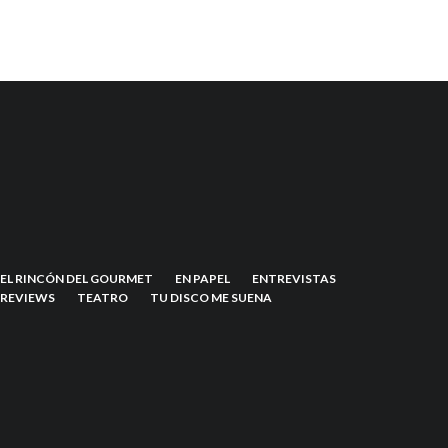
EL RINCÓN DEL GOURMET
EN PAPEL
ENTREVISTAS
REVIEWS
TEATRO
TU DISCO ME SUENA