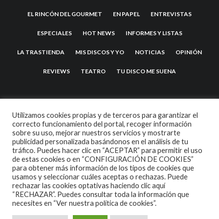
EL RINCÓN DEL GOURMET
EN PAPEL
ENTREVISTAS
ESPECIALES
HOT NEWS
INFORMES Y LISTAS
LA TRASTIENDA
MIS DISCOS Y YO
NOTICIAS
OPINIÓN
REVIEWS
TEATRO
TU DISCO ME SUENA
Utilizamos cookies propias y de terceros para garantizar el
correcto funcionamiento del portal, recoger información
sobre su uso, mejorar nuestros servicios y mostrarte
publicidad personalizada basándonos en el análisis de tu
tráfico. Puedes hacer clic en “ACEPTAR” para permitir el uso
de estas cookies o en “CONFIGURACIÓN DE COOKIES”
2007 COPYRIGHT -
CODETIPI
THEME
para obtener más información de los tipos de cookies que
usamos y seleccionar cuáles aceptas o rechazas. Puede
rechazar las cookies optativas haciendo clic aquí
“RECHAZAR”. Puedes consultar toda la información que
necesites en
“Ver nuestra política de cookies”.