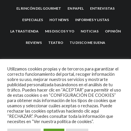
EL RINCÓN DEL GOURMET
EN PAPEL
ENTREVISTAS
ESPECIALES
HOT NEWS
INFORMES Y LISTAS
LA TRASTIENDA
MIS DISCOS Y YO
NOTICIAS
OPINIÓN
REVIEWS
TEATRO
TU DISCO ME SUENA
Utilizamos cookies propias y de terceros para garantizar el
correcto funcionamiento del portal, recoger información
sobre su uso, mejorar nuestros servicios y mostrarte
publicidad personalizada basándonos en el análisis de tu
tráfico. Puedes hacer clic en “ACEPTAR” para permitir el uso
de estas cookies o en “CONFIGURACIÓN DE COOKIES”
2007 COPYRIGHT -
CODETIPI
THEME
para obtener más información de los tipos de cookies que
usamos y seleccionar cuáles aceptas o rechazas. Puede
rechazar las cookies optativas haciendo clic aquí
“RECHAZAR”. Puedes consultar toda la información que
necesites en
“Ver nuestra política de cookies”.