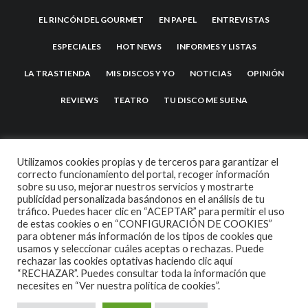
EL RINCÓN DEL GOURMET
EN PAPEL
ENTREVISTAS
ESPECIALES
HOT NEWS
INFORMES Y LISTAS
LA TRASTIENDA
MIS DISCOS Y YO
NOTICIAS
OPINIÓN
REVIEWS
TEATRO
TU DISCO ME SUENA
Utilizamos cookies propias y de terceros para garantizar el
correcto funcionamiento del portal, recoger información
sobre su uso, mejorar nuestros servicios y mostrarte
publicidad personalizada basándonos en el análisis de tu
tráfico. Puedes hacer clic en “ACEPTAR” para permitir el uso
de estas cookies o en “CONFIGURACIÓN DE COOKIES”
2007 COPYRIGHT -
CODETIPI
THEME
para obtener más información de los tipos de cookies que
usamos y seleccionar cuáles aceptas o rechazas. Puede
rechazar las cookies optativas haciendo clic aquí
“RECHAZAR”. Puedes consultar toda la información que
necesites en
“Ver nuestra política de cookies”.