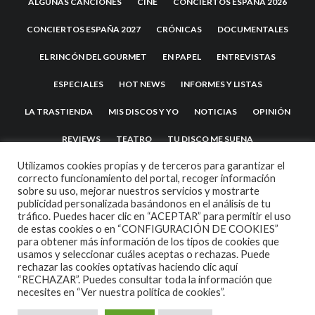
ALGUNAS CANCIONES
CINE
CONCIERTOS ESPAÑA 2026
CONCIERTOS ESPAÑA 2027
CRÓNICAS
DOCUMENTALES
EL RINCÓN DEL GOURMET
EN PAPEL
ENTREVISTAS
ESPECIALES
HOT NEWS
INFORMES Y LISTAS
LA TRASTIENDA
MIS DISCOS Y YO
NOTICIAS
OPINIÓN
REVIEWS
TEATRO
TU DISCO ME SUENA
Utilizamos cookies propias y de terceros para garantizar el
correcto funcionamiento del portal, recoger información
sobre su uso, mejorar nuestros servicios y mostrarte
publicidad personalizada basándonos en el análisis de tu
tráfico. Puedes hacer clic en “ACEPTAR” para permitir el uso
de estas cookies o en “CONFIGURACIÓN DE COOKIES”
para obtener más información de los tipos de cookies que
usamos y seleccionar cuáles aceptas o rechazas. Puede
2007 COPYRIGHT -
CODETIPI
THEME
rechazar las cookies optativas haciendo clic aquí
“RECHAZAR”. Puedes consultar toda la información que
necesites en
“Ver nuestra política de cookies”.