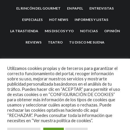
EL RINCÓN DEL GOURMET
EN PAPEL
ENTREVISTAS
ESPECIALES
HOT NEWS
INFORMES Y LISTAS
LA TRASTIENDA
MIS DISCOS Y YO
NOTICIAS
OPINIÓN
REVIEWS
TEATRO
TU DISCO ME SUENA
Utilizamos cookies propias y de terceros para garantizar el
correcto funcionamiento del portal, recoger información
sobre su uso, mejorar nuestros servicios y mostrarte
publicidad personalizada basándonos en el análisis de tu
tráfico. Puedes hacer clic en “ACEPTAR” para permitir el uso
de estas cookies o en “CONFIGURACIÓN DE COOKIES”
2007 COPYRIGHT -
CODETIPI
THEME
para obtener más información de los tipos de cookies que
usamos y seleccionar cuáles aceptas o rechazas. Puede
rechazar las cookies optativas haciendo clic aquí
“RECHAZAR”. Puedes consultar toda la información que
necesites en
“Ver nuestra política de cookies”.