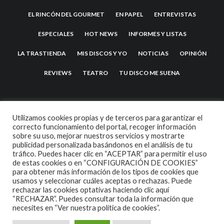
EL RINCÓN DEL GOURMET
EN PAPEL
ENTREVISTAS
ESPECIALES
HOT NEWS
INFORMES Y LISTAS
LA TRASTIENDA
MIS DISCOS Y YO
NOTICIAS
OPINIÓN
REVIEWS
TEATRO
TU DISCO ME SUENA
Utilizamos cookies propias y de terceros para garantizar el
correcto funcionamiento del portal, recoger información
sobre su uso, mejorar nuestros servicios y mostrarte
publicidad personalizada basándonos en el análisis de tu
tráfico. Puedes hacer clic en “ACEPTAR” para permitir el uso
de estas cookies o en “CONFIGURACIÓN DE COOKIES”
2007 COPYRIGHT -
CODETIPI
THEME
para obtener más información de los tipos de cookies que
usamos y seleccionar cuáles aceptas o rechazas. Puede
rechazar las cookies optativas haciendo clic aquí
“RECHAZAR”. Puedes consultar toda la información que
necesites en
“Ver nuestra política de cookies”.