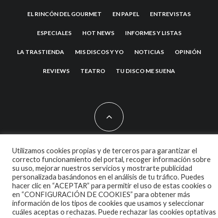
EL RINCÓN DEL GOURMET
EN PAPEL
ENTREVISTAS
ESPECIALES
HOT NEWS
INFORMES Y LISTAS
LA TRASTIENDA
MIS DISCOS Y YO
NOTICIAS
OPINIÓN
REVIEWS
TEATRO
TU DISCO ME SUENA
Utilizamos cookies propias y de terceros para garantizar el
2007 COPYRIGHT -
CODETIPI
THEME
correcto funcionamiento del portal, recoger información sobre
su uso, mejorar nuestros servicios y mostrarte publicidad
personalizada basándonos en el análisis de tu tráfico. Puedes
hacer clic en “ACEPTAR” para permitir el uso de estas cookies o
en “CONFIGURACIÓN DE COOKIES” para obtener más
información de los tipos de cookies que usamos y seleccionar
cuáles aceptas o rechazas. Puede rechazar las cookies optativas