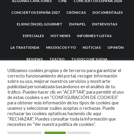
ALGUNAS CANCIONES
CINE
CONCIERTOS ESPAÑA 2026
CONCIERTOS ESPAÑA 2027
CRÓNICAS
DOCUMENTALES
EL RINCÓN DEL GOURMET
EN PAPEL
ENTREVISTAS
ESPECIALES
HOT NEWS
INFORMES Y LISTAS
LA TRASTIENDA
MIS DISCOS Y YO
NOTICIAS
OPINIÓN
REVIEWS
TEATRO
TU DISCO ME SUENA
Utilizamos cookies propias y de terceros para garantizar el
correcto funcionamiento del portal, recoger información
sobre su uso, mejorar nuestros servicios y mostrarte
publicidad personalizada basándonos en el análisis de tu
tráfico. Puedes hacer clic en “ACEPTAR” para permitir el uso
de estas cookies o en “CONFIGURACIÓN DE COOKIES”
para obtener más información de los tipos de cookies que
usamos y seleccionar cuáles aceptas o rechazas. Puede
2007 COPYRIGHT -
CODETIPI
THEME
rechazar las cookies optativas haciendo clic aquí
“RECHAZAR”. Puedes consultar toda la información que
necesites en
“Ver nuestra política de cookies”.