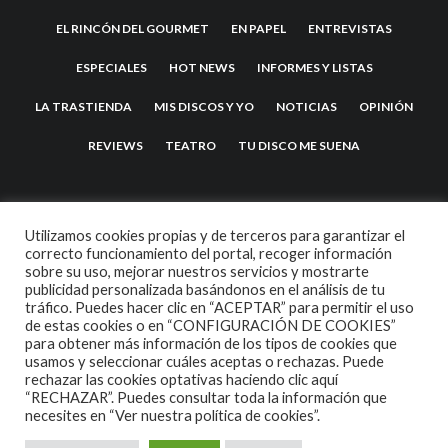
EL RINCÓN DEL GOURMET
EN PAPEL
ENTREVISTAS
ESPECIALES
HOT NEWS
INFORMES Y LISTAS
LA TRASTIENDA
MIS DISCOS Y YO
NOTICIAS
OPINIÓN
REVIEWS
TEATRO
TU DISCO ME SUENA
Utilizamos cookies propias y de terceros para garantizar el
correcto funcionamiento del portal, recoger información
sobre su uso, mejorar nuestros servicios y mostrarte
publicidad personalizada basándonos en el análisis de tu
tráfico. Puedes hacer clic en “ACEPTAR” para permitir el uso
de estas cookies o en “CONFIGURACIÓN DE COOKIES”
2007 COPYRIGHT -
CODETIPI
THEME
para obtener más información de los tipos de cookies que
usamos y seleccionar cuáles aceptas o rechazas. Puede
rechazar las cookies optativas haciendo clic aquí
“RECHAZAR”. Puedes consultar toda la información que
necesites en
“Ver nuestra política de cookies”.