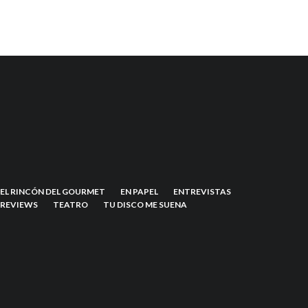
EL RINCÓN DEL GOURMET
EN PAPEL
ENTREVISTAS
REVIEWS
TEATRO
TU DISCO ME SUENA