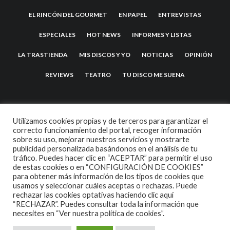
EL RINCÓN DEL GOURMET
EN PAPEL
ENTREVISTAS
ESPECIALES
HOT NEWS
INFORMES Y LISTAS
LA TRASTIENDA
MIS DISCOS Y YO
NOTICIAS
OPINIÓN
REVIEWS
TEATRO
TU DISCO ME SUENA
Utilizamos cookies propias y de terceros para garantizar el
correcto funcionamiento del portal, recoger información
sobre su uso, mejorar nuestros servicios y mostrarte
publicidad personalizada basándonos en el análisis de tu
tráfico. Puedes hacer clic en “ACEPTAR” para permitir el uso
de estas cookies o en “CONFIGURACIÓN DE COOKIES”
2007 COPYRIGHT -
CODETIPI
THEME
para obtener más información de los tipos de cookies que
usamos y seleccionar cuáles aceptas o rechazas. Puede
rechazar las cookies optativas haciendo clic aquí
“RECHAZAR”. Puedes consultar toda la información que
necesites en
“Ver nuestra política de cookies”.