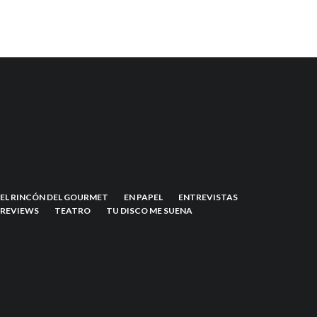
EL RINCÓN DEL GOURMET
EN PAPEL
ENTREVISTAS
REVIEWS
TEATRO
TU DISCO ME SUENA