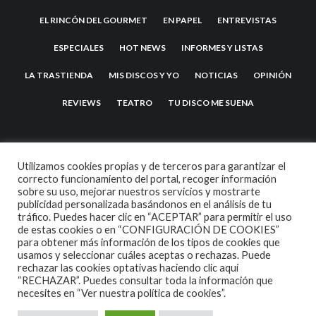
EL RINCÓN DEL GOURMET
EN PAPEL
ENTREVISTAS
ESPECIALES
HOT NEWS
INFORMES Y LISTAS
LA TRASTIENDA
MIS DISCOS Y YO
NOTICIAS
OPINIÓN
REVIEWS
TEATRO
TU DISCO ME SUENA
Utilizamos cookies propias y de terceros para garantizar el
correcto funcionamiento del portal, recoger información
sobre su uso, mejorar nuestros servicios y mostrarte
publicidad personalizada basándonos en el análisis de tu
tráfico. Puedes hacer clic en “ACEPTAR” para permitir el uso
de estas cookies o en “CONFIGURACIÓN DE COOKIES”
2007 COPYRIGHT -
CODETIPI
THEME
para obtener más información de los tipos de cookies que
usamos y seleccionar cuáles aceptas o rechazas. Puede
rechazar las cookies optativas haciendo clic aquí
“RECHAZAR”. Puedes consultar toda la información que
necesites en
“Ver nuestra política de cookies”.