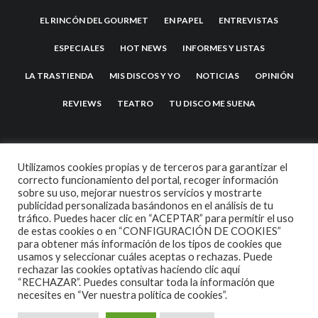
EL RINCÓN DEL GOURMET
EN PAPEL
ENTREVISTAS
ESPECIALES
HOT NEWS
INFORMES Y LISTAS
LA TRASTIENDA
MIS DISCOS Y YO
NOTICIAS
OPINIÓN
REVIEWS
TEATRO
TU DISCO ME SUENA
Utilizamos cookies propias y de terceros para garantizar el
correcto funcionamiento del portal, recoger información
sobre su uso, mejorar nuestros servicios y mostrarte
publicidad personalizada basándonos en el análisis de tu
tráfico. Puedes hacer clic en “ACEPTAR” para permitir el uso
de estas cookies o en “CONFIGURACIÓN DE COOKIES”
2007 COPYRIGHT -
CODETIPI
THEME
para obtener más información de los tipos de cookies que
usamos y seleccionar cuáles aceptas o rechazas. Puede
rechazar las cookies optativas haciendo clic aquí
“RECHAZAR”. Puedes consultar toda la información que
necesites en
“Ver nuestra política de cookies”.