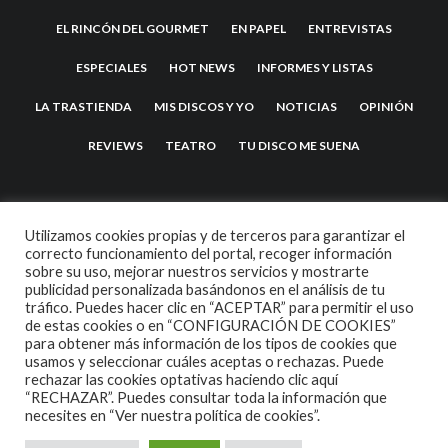
EL RINCÓN DEL GOURMET
EN PAPEL
ENTREVISTAS
ESPECIALES
HOT NEWS
INFORMES Y LISTAS
LA TRASTIENDA
MIS DISCOS Y YO
NOTICIAS
OPINIÓN
REVIEWS
TEATRO
TU DISCO ME SUENA
Utilizamos cookies propias y de terceros para garantizar el
correcto funcionamiento del portal, recoger información
sobre su uso, mejorar nuestros servicios y mostrarte
publicidad personalizada basándonos en el análisis de tu
tráfico. Puedes hacer clic en “ACEPTAR” para permitir el uso
de estas cookies o en “CONFIGURACIÓN DE COOKIES”
2007 COPYRIGHT -
CODETIPI
THEME
para obtener más información de los tipos de cookies que
usamos y seleccionar cuáles aceptas o rechazas. Puede
rechazar las cookies optativas haciendo clic aquí
“RECHAZAR”. Puedes consultar toda la información que
necesites en
“Ver nuestra política de cookies”.