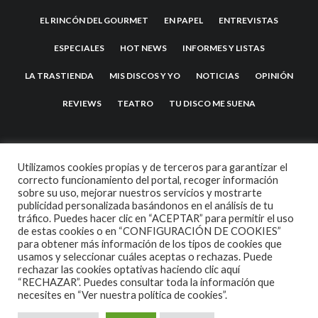
EL RINCÓN DEL GOURMET
EN PAPEL
ENTREVISTAS
ESPECIALES
HOT NEWS
INFORMES Y LISTAS
LA TRASTIENDA
MIS DISCOS Y YO
NOTICIAS
OPINIÓN
REVIEWS
TEATRO
TU DISCO ME SUENA
Utilizamos cookies propias y de terceros para garantizar el
correcto funcionamiento del portal, recoger información
sobre su uso, mejorar nuestros servicios y mostrarte
publicidad personalizada basándonos en el análisis de tu
tráfico. Puedes hacer clic en “ACEPTAR” para permitir el uso
de estas cookies o en “CONFIGURACIÓN DE COOKIES”
2007 COPYRIGHT -
CODETIPI
THEME
para obtener más información de los tipos de cookies que
usamos y seleccionar cuáles aceptas o rechazas. Puede
rechazar las cookies optativas haciendo clic aquí
“RECHAZAR”. Puedes consultar toda la información que
necesites en
“Ver nuestra política de cookies”.